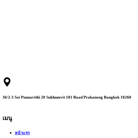
บริษัท เรสท์ เมดิคอล (ประเทศไทย) จำกัด ตัวแทนจัดจำหน่าย
ผลิตภัณฑ์ของ RESMED อย่างเป็นทางการ
36/2-3 Soi Punnavithi 20 Sukhumvit 101 Road Prakanong Bangkok 10260
เมนู
หน้าแรก