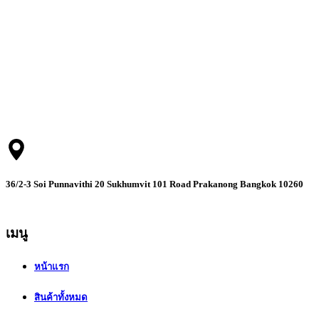
บริษัท เรสท์ เมดิคอล (ประเทศไทย) จำกัด ตัวแทนจัดจำหน่าย
ผลิตภัณฑ์ของ RESMED อย่างเป็นทางการ
36/2-3 Soi Punnavithi 20 Sukhumvit 101 Road Prakanong Bangkok 10260
เมนู
หน้าแรก
สินค้าทั้งหมด